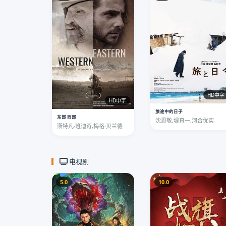
HD中字
HD中字
旅途中的日子
东部 西部
沈恩敬,堤真一,河合优实
斯特凡·班迪奇,梅格·贝兰德
电视剧
5.0
10.0